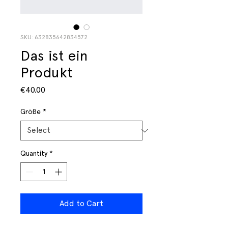
SKU: 632835642834572
Das ist ein
Produkt
Price
€40.00
Größe
*
Quantity
*
Add to Cart